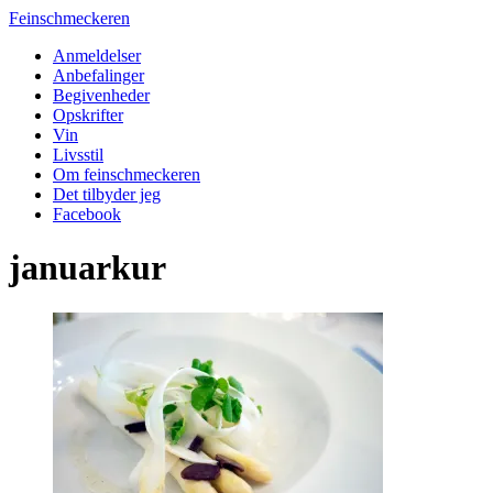
Feinschmeckeren
Anmeldelser
Anbefalinger
Begivenheder
Opskrifter
Vin
Livsstil
Om feinschmeckeren
Det tilbyder jeg
Facebook
januarkur