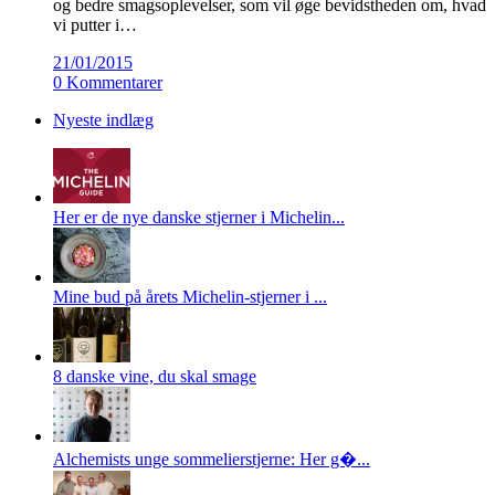
og bedre smagsoplevelser, som vil øge bevidstheden om, hvad
vi putter i…
21/01/2015
0 Kommentarer
Nyeste indlæg
Her er de nye danske stjerner i Michelin...
Mine bud på årets Michelin-stjerner i ...
8 danske vine, du skal smage
Alchemists unge sommelierstjerne: Her g�...