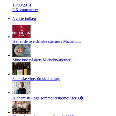
13/03/2014
0 Kommentarer
Nyeste indlæg
Her er de nye danske stjerner i Michelin...
Mine bud på årets Michelin-stjerner i ...
8 danske vine, du skal smage
Alchemists unge sommelierstjerne: Her g�...