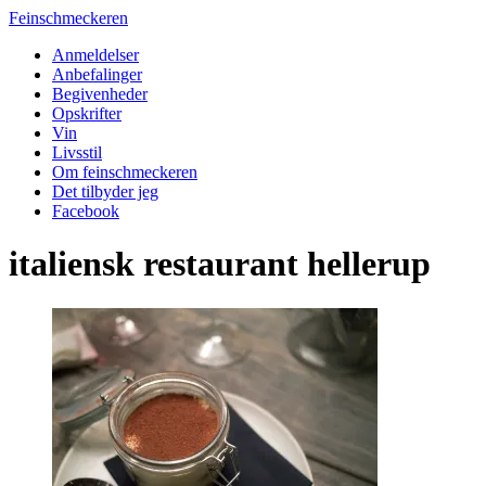
Feinschmeckeren
Anmeldelser
Anbefalinger
Begivenheder
Opskrifter
Vin
Livsstil
Om feinschmeckeren
Det tilbyder jeg
Facebook
italiensk restaurant hellerup