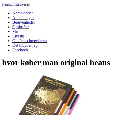
Feinschmeckeren
Anmeldelser
Anbefalinger
Begivenheder
Opskrifter
Vin
Livsstil
Om feinschmeckeren
Det tilbyder jeg
Facebook
hvor køber man original beans