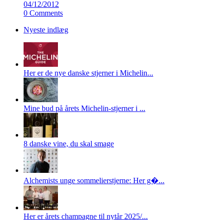
04/12/2012
0 Comments
Nyeste indlæg
Her er de nye danske stjerner i Michelin...
Mine bud på årets Michelin-stjerner i ...
8 danske vine, du skal smage
Alchemists unge sommelierstjerne: Her g�...
Her er årets champagne til nytår 2025/...