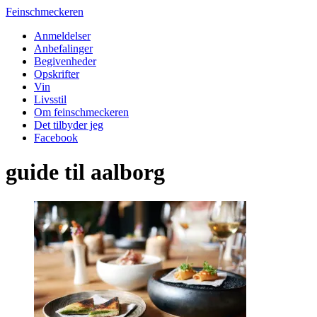
Feinschmeckeren
Anmeldelser
Anbefalinger
Begivenheder
Opskrifter
Vin
Livsstil
Om feinschmeckeren
Det tilbyder jeg
Facebook
guide til aalborg