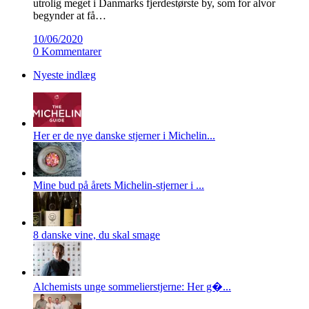
utrolig meget i Danmarks fjerdestørste by, som for alvor
begynder at få…
10/06/2020
0 Kommentarer
Nyeste indlæg
Her er de nye danske stjerner i Michelin...
Mine bud på årets Michelin-stjerner i ...
8 danske vine, du skal smage
Alchemists unge sommelierstjerne: Her g�...