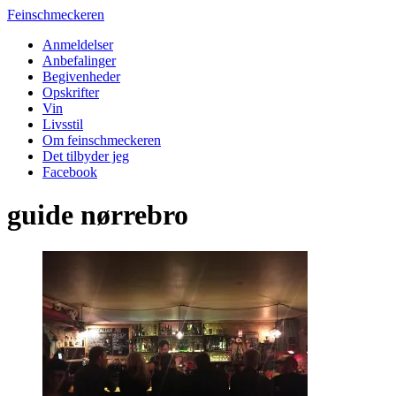
Feinschmeckeren
Anmeldelser
Anbefalinger
Begivenheder
Opskrifter
Vin
Livsstil
Om feinschmeckeren
Det tilbyder jeg
Facebook
guide nørrebro