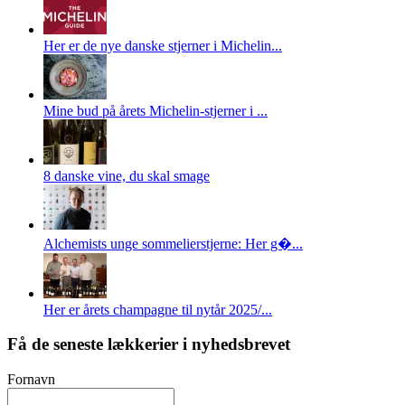
Her er de nye danske stjerner i Michelin...
Mine bud på årets Michelin-stjerner i ...
8 danske vine, du skal smage
Alchemists unge sommelierstjerne: Her g�...
Her er årets champagne til nytår 2025/...
Få de seneste lækkerier i nyhedsbrevet
Fornavn