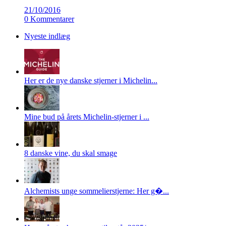
21/10/2016
0 Kommentarer
Nyeste indlæg
Her er de nye danske stjerner i Michelin...
Mine bud på årets Michelin-stjerner i ...
8 danske vine, du skal smage
Alchemists unge sommelierstjerne: Her g�...