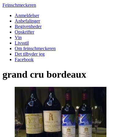
Feinschmeckeren
Anmeldelser
Anbefalinger
Begivenheder
Opskrifter
Vin
Livsstil
Om feinschmeckeren
Det tilbyder jeg
Facebook
grand cru bordeaux