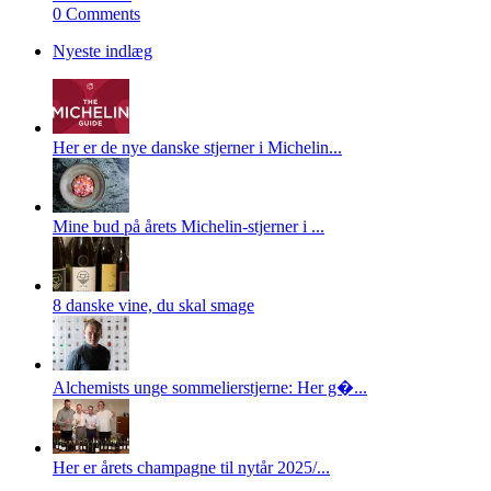
0 Comments
Nyeste indlæg
Her er de nye danske stjerner i Michelin...
Mine bud på årets Michelin-stjerner i ...
8 danske vine, du skal smage
Alchemists unge sommelierstjerne: Her g�...
Her er årets champagne til nytår 2025/...