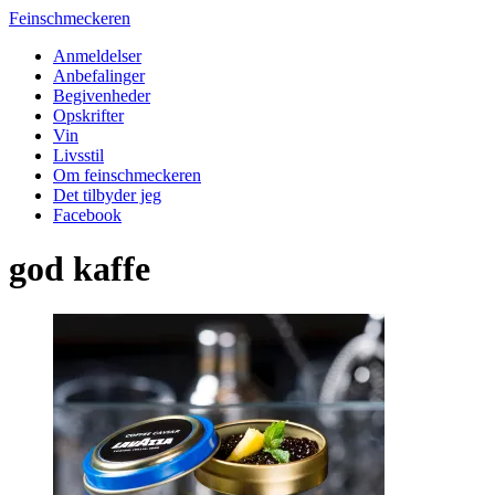
Feinschmeckeren
Anmeldelser
Anbefalinger
Begivenheder
Opskrifter
Vin
Livsstil
Om feinschmeckeren
Det tilbyder jeg
Facebook
god kaffe