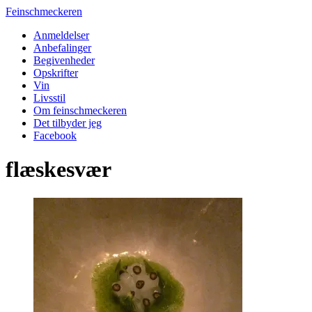
Feinschmeckeren
Anmeldelser
Anbefalinger
Begivenheder
Opskrifter
Vin
Livsstil
Om feinschmeckeren
Det tilbyder jeg
Facebook
flæskesvær