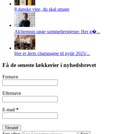
8 danske vine, du skal smage
Alchemists unge sommelierstjerne: Her g�...
Her er årets champagne til nytår 2025/...
Få de seneste lækkerier i nyhedsbrevet
Fornavn
Efternavn
E-mail
*
Søg efter: