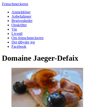
Feinschmeckeren
Anmeldelser
Anbefalinger
Begivenheder
Opskrifter
Vin
Livsstil
Om feinschmeckeren
Det tilbyder jeg
Facebook
Domaine Jaeger-Defaix