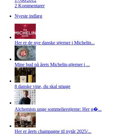
17/06/2012
2 Kommentarer
Nyeste indlæg
Her er de nye danske stjerner i Michelin...
Mine bud på årets Michelin-stjerner i ...
8 danske vine, du skal smage
Alchemists unge sommelierstjerne: Her g�...
Her er årets champagne til nytår 2025/...