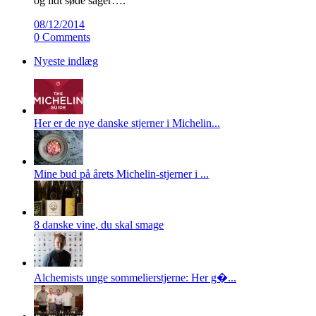
og lidt søde sager….
08/12/2014
0 Comments
Nyeste indlæg
Her er de nye danske stjerner i Michelin...
Mine bud på årets Michelin-stjerner i ...
8 danske vine, du skal smage
Alchemists unge sommelierstjerne: Her g�...