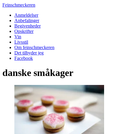
Feinschmeckeren
Anmeldelser
Anbefalinger
Begivenheder
Opskrifter
Vin
Livsstil
Om feinschmeckeren
Det tilbyder jeg
Facebook
danske småkager