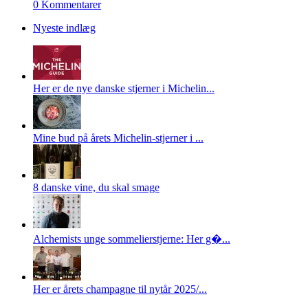
0 Kommentarer
Nyeste indlæg
Her er de nye danske stjerner i Michelin...
Mine bud på årets Michelin-stjerner i ...
8 danske vine, du skal smage
Alchemists unge sommelierstjerne: Her g�...
Her er årets champagne til nytår 2025/...