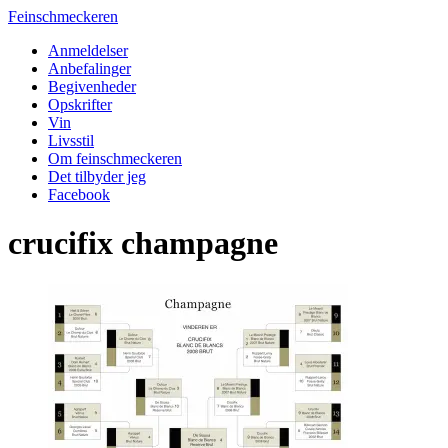
Feinschmeckeren
Anmeldelser
Anbefalinger
Begivenheder
Opskrifter
Vin
Livsstil
Om feinschmeckeren
Det tilbyder jeg
Facebook
crucifix champagne