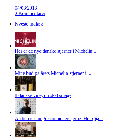
04/03/2013
2 Kommentarer
Nyeste indlæg
Her er de nye danske stjerner i Michelin...
Mine bud på årets Michelin-stjerner i ...
8 danske vine, du skal smage
Alchemists unge sommelierstjerne: Her g�...