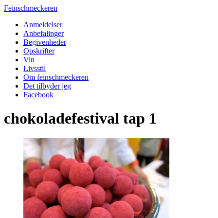
Feinschmeckeren
Anmeldelser
Anbefalinger
Begivenheder
Opskrifter
Vin
Livsstil
Om feinschmeckeren
Det tilbyder jeg
Facebook
chokoladefestival tap 1