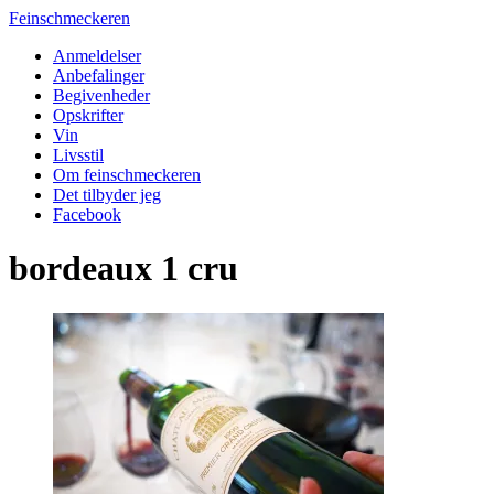
Feinschmeckeren
Anmeldelser
Anbefalinger
Begivenheder
Opskrifter
Vin
Livsstil
Om feinschmeckeren
Det tilbyder jeg
Facebook
bordeaux 1 cru