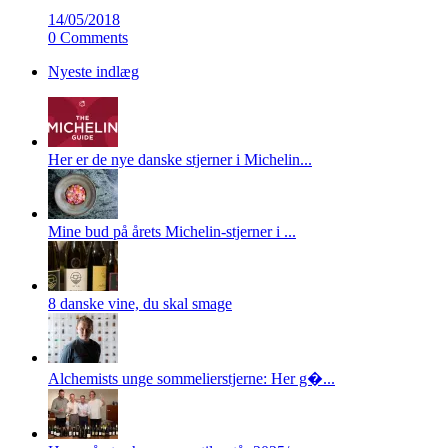
14/05/2018
0 Comments
Nyeste indlæg
Her er de nye danske stjerner i Michelin...
Mine bud på årets Michelin-stjerner i ...
8 danske vine, du skal smage
Alchemists unge sommelierstjerne: Her g�...