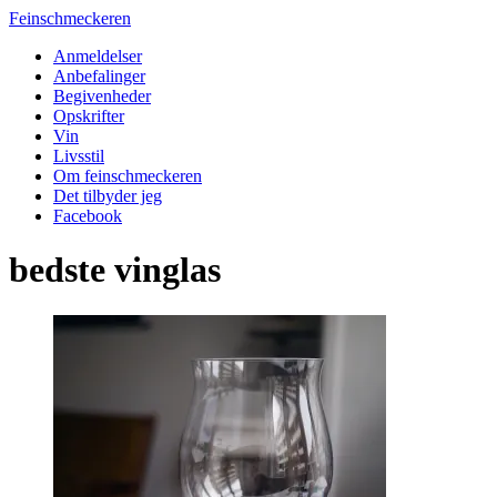
Feinschmeckeren
Anmeldelser
Anbefalinger
Begivenheder
Opskrifter
Vin
Livsstil
Om feinschmeckeren
Det tilbyder jeg
Facebook
bedste vinglas