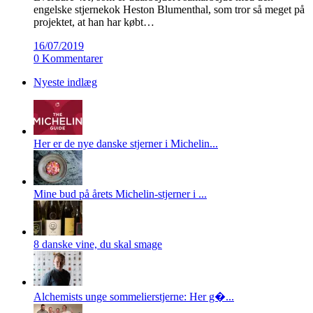
engelske stjernekok Heston Blumenthal, som tror så meget på
projektet, at han har købt…
16/07/2019
0 Kommentarer
Nyeste indlæg
Her er de nye danske stjerner i Michelin...
Mine bud på årets Michelin-stjerner i ...
8 danske vine, du skal smage
Alchemists unge sommelierstjerne: Her g�...