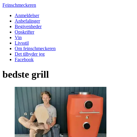
Feinschmeckeren
Anmeldelser
Anbefalinger
Begivenheder
Opskrifter
Vin
Livsstil
Om feinschmeckeren
Det tilbyder jeg
Facebook
bedste grill