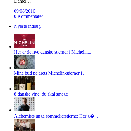
Daniel…
09/08/2016
0 Kommentarer
Nyeste indlæg
Her er de nye danske stjerner i Michelin...
Mine bud på årets Michelin-stjerner i ...
8 danske vine, du skal smage
Alchemists unge sommelierstjerne: Her g�...