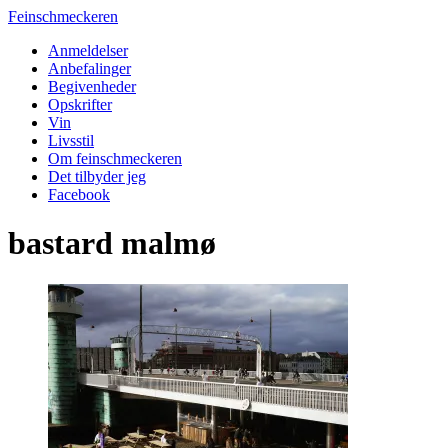
Feinschmeckeren
Anmeldelser
Anbefalinger
Begivenheder
Opskrifter
Vin
Livsstil
Om feinschmeckeren
Det tilbyder jeg
Facebook
bastard malmø