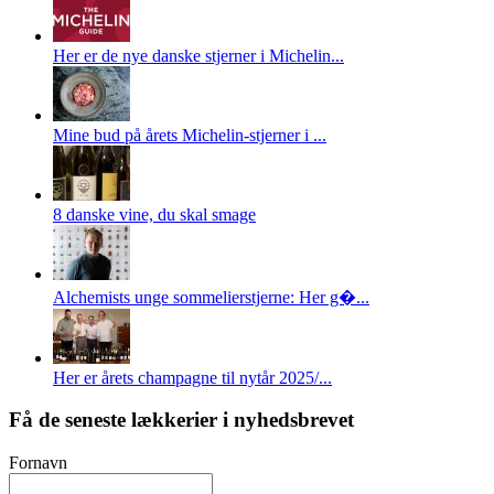
Her er de nye danske stjerner i Michelin...
Mine bud på årets Michelin-stjerner i ...
8 danske vine, du skal smage
Alchemists unge sommelierstjerne: Her g�...
Her er årets champagne til nytår 2025/...
Få de seneste lækkerier i nyhedsbrevet
Fornavn