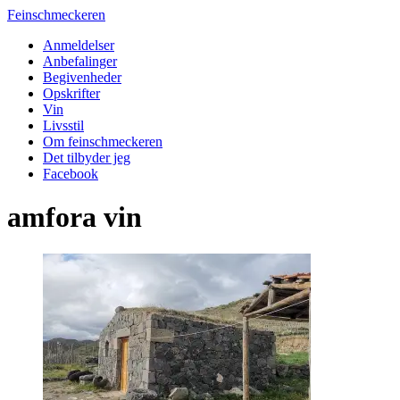
Feinschmeckeren
Anmeldelser
Anbefalinger
Begivenheder
Opskrifter
Vin
Livsstil
Om feinschmeckeren
Det tilbyder jeg
Facebook
amfora vin