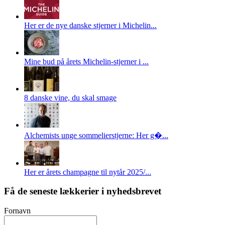
Her er de nye danske stjerner i Michelin...
Mine bud på årets Michelin-stjerner i ...
8 danske vine, du skal smage
Alchemists unge sommelierstjerne: Her g�...
Her er årets champagne til nytår 2025/...
Få de seneste lækkerier i nyhedsbrevet
Fornavn