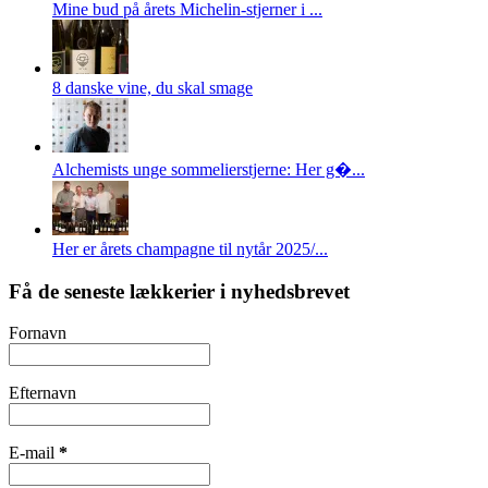
Mine bud på årets Michelin-stjerner i ...
8 danske vine, du skal smage
Alchemists unge sommelierstjerne: Her g�...
Her er årets champagne til nytår 2025/...
Få de seneste lækkerier i nyhedsbrevet
Fornavn
Efternavn
E-mail
*