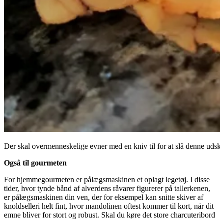
Der skal overmenneskelige evner med en kniv til for at slå denne uds
Også til gourmeten
For hjemmegourmeten er pålægsmaskinen et oplagt legetøj. I disse
tider, hvor tynde bånd af alverdens råvarer figurerer på tallerkenen,
er pålægsmaskinen din ven, der for eksempel kan snitte skiver af
knoldselleri helt fint, hvor mandolinen oftest kommer til kort, når dit
emne bliver for stort og robust. Skal du køre det store charcuteribord