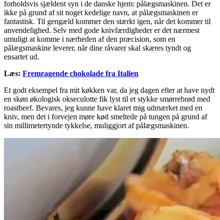
forholdsvis sjældent syn i de danske hjem: pålægsmaskinen. Det er
ikke på grund af sit noget kedelige navn, at pålægsmaskinen er
fantastisk. Til gengæld kommer den stærkt igen, når det kommer til
anvendelighed. Selv med gode knivfærdigheder er det nærmest
umuligt at komme i nærheden af den præcision, som en
pålægsmaskine leverer, når dine råvarer skal skæres tyndt og
ensartet ud.
Læs:
Fremragende chokolade fra Italien
Et godt eksempel fra mit køkken var, da jeg dagen efter at have nydt
en skøn økologisk okseculotte fik lyst til et stykke smørrebrød med
roastbeef. Bevares, jeg kunne have klaret mig udmærket med en
kniv, men det i forvejen møre kød smeltede på tungen på grund af
sin millimetertynde tykkelse, muliggjort af pålægsmaskinen.