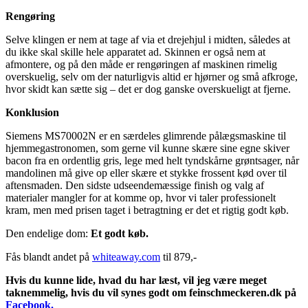
Rengøring
Selve klingen er nem at tage af via et drejehjul i midten, således at
du ikke skal skille hele apparatet ad. Skinnen er også nem at
afmontere, og på den måde er rengøringen af maskinen rimelig
overskuelig, selv om der naturligvis altid er hjørner og små afkroge,
hvor skidt kan sætte sig – det er dog ganske overskueligt at fjerne.
Konklusion
Siemens MS70002N er en særdeles glimrende pålægsmaskine til
hjemmegastronomen, som gerne vil kunne skære sine egne skiver
bacon fra en ordentlig gris, lege med helt tyndskårne grøntsager, når
mandolinen må give op eller skære et stykke frossent kød over til
aftensmaden. Den sidste udseendemæssige finish og valg af
materialer mangler for at komme op, hvor vi taler professionelt
kram, men med prisen taget i betragtning er det et rigtig godt køb.
Den endelige dom:
Et godt køb.
Fås blandt andet på
whiteaway.com
til 879,-
Hvis du kunne lide, hvad du har læst, vil jeg være meget
taknemmelig, hvis du vil synes godt om feinschmeckeren.dk på
Facebook.