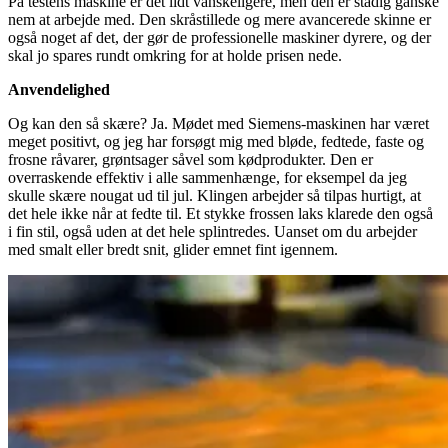
På testens maskine er det lidt vanskeligere, men den er stadig ganske
nem at arbejde med. Den skråstillede og mere avancerede skinne er
også noget af det, der gør de professionelle maskiner dyrere, og der
skal jo spares rundt omkring for at holde prisen nede.
Anvendelighed
Og kan den så skære? Ja. Mødet med Siemens-maskinen har været
meget positivt, og jeg har forsøgt mig med bløde, fedtede, faste og
frosne råvarer, grøntsager såvel som kødprodukter. Den er
overraskende effektiv i alle sammenhænge, for eksempel da jeg
skulle skære nougat ud til jul. Klingen arbejder så tilpas hurtigt, at
det hele ikke når at fedte til. Et stykke frossen laks klarede den også
i fin stil, også uden at det hele splintredes. Uanset om du arbejder
med smalt eller bredt snit, glider emnet fint igennem.