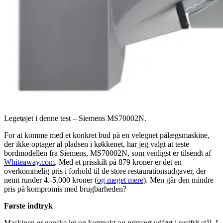
Legetøjet i denne test – Siemens MS70002N.
For at komme med et konkret bud på en velegnet pålægsmaskine,
der ikke optager al pladsen i køkkenet, har jeg valgt at teste
bordmodellen fra Siemens, MS70002N, som venligst er tilsendt af
Whiteaway.com
. Med et prisskilt på 879 kroner er det en
overkommelig pris i forhold til de store restaurationsudgaver, der
nemt runder 4.-5.000 kroner (
og meget mere
). Men går den mindre
pris på kompromis med brugbarheden?
Første indtryk
Maskinen er ganske let og kompakt og primært udført i rustfrit stål. I