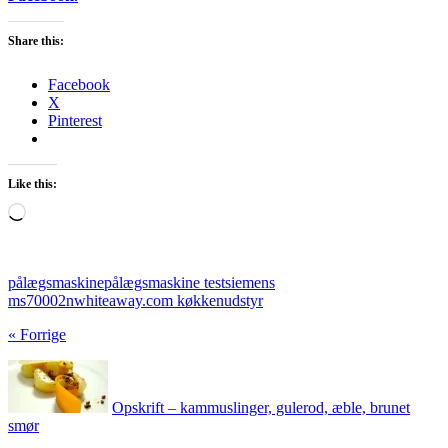
Share this:
Facebook
X
Pinterest
Like this:
Loading…
pålægsmaskine
pålægsmaskine test
siemens
ms70002n
whiteaway.com køkkenudstyr
« Forrige
Opskrift – kammuslinger, gulerod, æble, brunet
smør