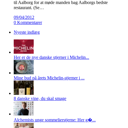
til Aalborg for at møde manden bag Aalborgs bedste
restaurant. (Se…
09/04/2012
0 Kommentarer
Nyeste indlæg
Her er de nye danske stjerner i Michelin...
Mine bud på årets Michelin-stjerner i ...
8 danske vine, du skal smage
Alchemists unge sommelierstjerne: Her g�...