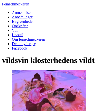
Feinschmeckeren
Anmeldelser
Anbefalinger
Begivenheder
Opskrifter
Vin
Livsstil
Om feinschmeckeren
Det tilbyder jeg
Facebook
vildsvin klosterhedens vildt