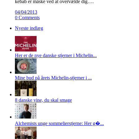
kebab er måske ved at overvælde dig….
04/04/2013
0 Comments
Nyeste indlæg
Her er de nye danske stjerner i Michelin...
Mine bud på årets Michelin-stjerner i ...
8 danske vine, du skal smage
Alchemists unge sommelierstjerne: Her g�...