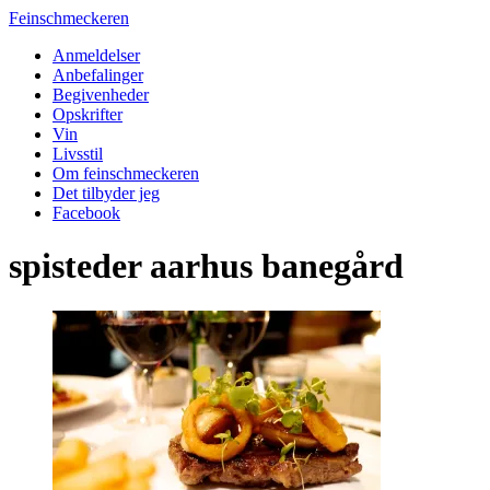
Feinschmeckeren
Anmeldelser
Anbefalinger
Begivenheder
Opskrifter
Vin
Livsstil
Om feinschmeckeren
Det tilbyder jeg
Facebook
spisteder aarhus banegård