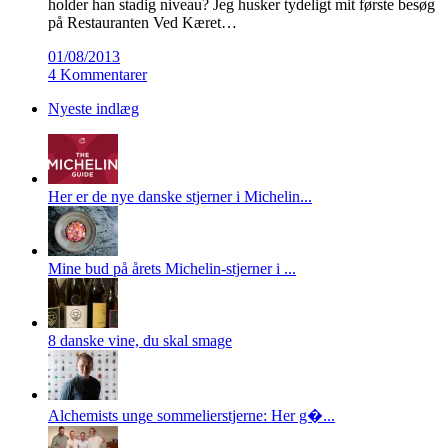
holder han stadig niveau? Jeg husker tydeligt mit første besøg
på Restauranten Ved Kæret…
01/08/2013
4 Kommentarer
Nyeste indlæg
Her er de nye danske stjerner i Michelin...
Mine bud på årets Michelin-stjerner i ...
8 danske vine, du skal smage
Alchemists unge sommelierstjerne: Her g�...