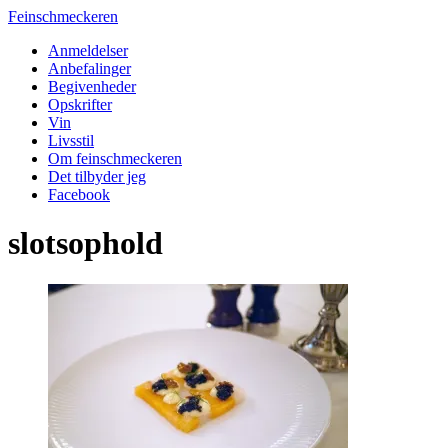
Feinschmeckeren
Anmeldelser
Anbefalinger
Begivenheder
Opskrifter
Vin
Livsstil
Om feinschmeckeren
Det tilbyder jeg
Facebook
slotsophold