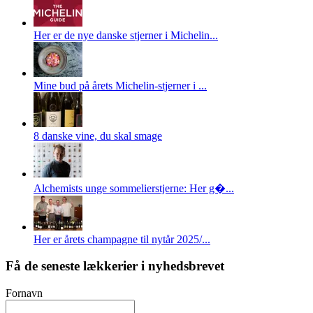
Her er de nye danske stjerner i Michelin...
Mine bud på årets Michelin-stjerner i ...
8 danske vine, du skal smage
Alchemists unge sommelierstjerne: Her g�...
Her er årets champagne til nytår 2025/...
Få de seneste lækkerier i nyhedsbrevet
Fornavn