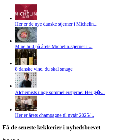
Her er de nye danske stjerner i Michelin...
Mine bud på årets Michelin-stjerner i ...
8 danske vine, du skal smage
Alchemists unge sommelierstjerne: Her g�...
Her er årets champagne til nytår 2025/...
Få de seneste lækkerier i nyhedsbrevet
Fornavn