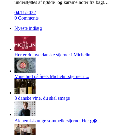
understøttes af nødde- og karamelnoter fra bagt…
04/11/2022
0 Comments
Nyeste indlæg
Her er de nye danske stjerner i Michelin...
Mine bud på årets Michelin-stjerner i ...
8 danske vine, du skal smage
Alchemists unge sommelierstjerne: Her g�...