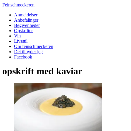
Feinschmeckeren
Anmeldelser
Anbefalinger
Begivenheder
Opskrifter
Vin
Livsstil
Om feinschmeckeren
Det tilbyder jeg
Facebook
opskrift med kaviar