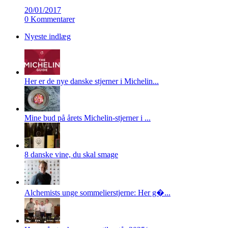
20/01/2017
0 Kommentarer
Nyeste indlæg
Her er de nye danske stjerner i Michelin...
Mine bud på årets Michelin-stjerner i ...
8 danske vine, du skal smage
Alchemists unge sommelierstjerne: Her g�...