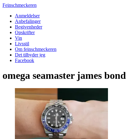
Feinschmeckeren
Anmeldelser
Anbefalinger
Begivenheder
Opskrifter
Vin
Livsstil
Om feinschmeckeren
Det tilbyder jeg
Facebook
omega seamaster james bond