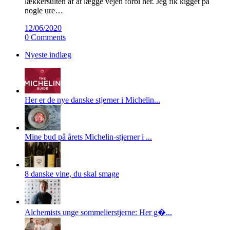
lækkersulten af at lægge vejen forbi her. Jeg fik kigget på
nogle ure…
12/06/2020
0 Comments
Nyeste indlæg
Her er de nye danske stjerner i Michelin...
Mine bud på årets Michelin-stjerner i ...
8 danske vine, du skal smage
Alchemists unge sommelierstjerne: Her g�...