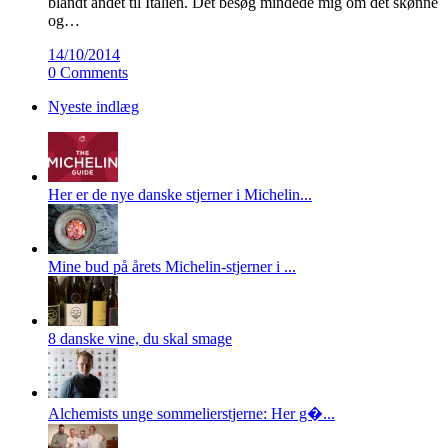
blandt andet til Italien. Det besøg mindede mig om det skønne
og…
14/10/2014
0 Comments
Nyeste indlæg
Her er de nye danske stjerner i Michelin...
Mine bud på årets Michelin-stjerner i ...
8 danske vine, du skal smage
Alchemists unge sommelierstjerne: Her g�...