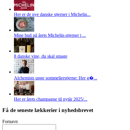
Her er de nye danske stjerner i Michelin...
Mine bud på årets Michelin-stjerner i ...
8 danske vine, du skal smage
Alchemists unge sommelierstjerne: Her g�...
Her er årets champagne til nytår 2025/...
Få de seneste lækkerier i nyhedsbrevet
Fornavn