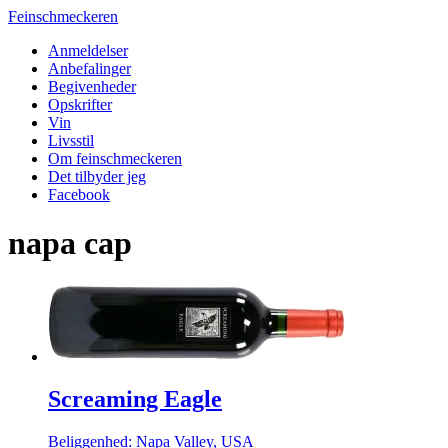
Feinschmeckeren
Anmeldelser
Anbefalinger
Begivenheder
Opskrifter
Vin
Livsstil
Om feinschmeckeren
Det tilbyder jeg
Facebook
napa cap
Screaming Eagle
Beliggenhed: Napa Valley, USA