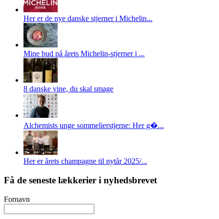
Her er de nye danske stjerner i Michelin...
Mine bud på årets Michelin-stjerner i ...
8 danske vine, du skal smage
Alchemists unge sommelierstjerne: Her g�...
Her er årets champagne til nytår 2025/...
Få de seneste lækkerier i nyhedsbrevet
Fornavn