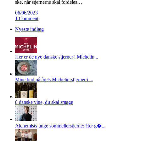
ske, når stjernerne skal fordeles…
06/06/2023
1 Comment
Nyeste indlæg
Her er de nye danske stjerner i Michelin...
Mine bud på årets Michelin-stjerner i ...
8 danske vine, du skal smage
Alchemists unge sommelierstjerne: Her g�...