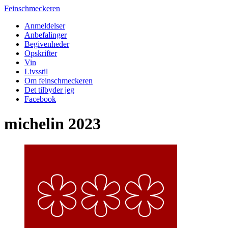
Feinschmeckeren
Anmeldelser
Anbefalinger
Begivenheder
Opskrifter
Vin
Livsstil
Om feinschmeckeren
Det tilbyder jeg
Facebook
michelin 2023