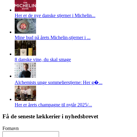
Her er de nye danske stjerner i Michelin...
Mine bud på årets Michelin-stjerner i ...
8 danske vine, du skal smage
Alchemists unge sommelierstjerne: Her g�...
Her er årets champagne til nytår 2025/...
Få de seneste lækkerier i nyhedsbrevet
Fornavn