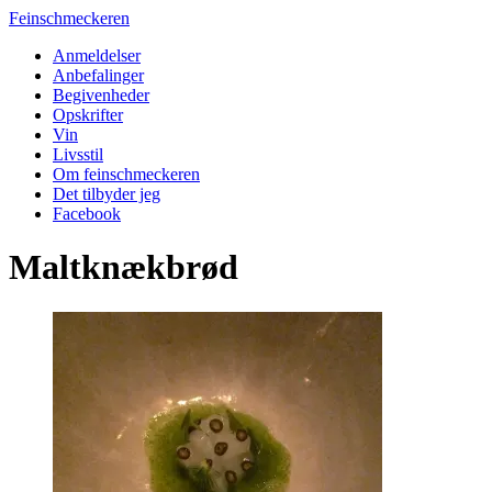
Feinschmeckeren
Anmeldelser
Anbefalinger
Begivenheder
Opskrifter
Vin
Livsstil
Om feinschmeckeren
Det tilbyder jeg
Facebook
Maltknækbrød