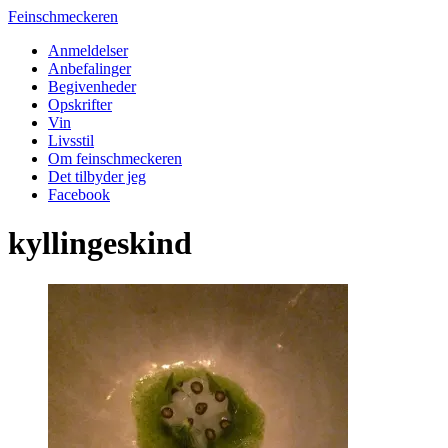
Feinschmeckeren
Anmeldelser
Anbefalinger
Begivenheder
Opskrifter
Vin
Livsstil
Om feinschmeckeren
Det tilbyder jeg
Facebook
kyllingeskind