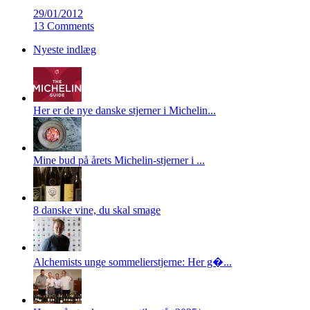
29/01/2012
13 Comments
Nyeste indlæg
Her er de nye danske stjerner i Michelin...
Mine bud på årets Michelin-stjerner i ...
8 danske vine, du skal smage
Alchemists unge sommelierstjerne: Her g�...