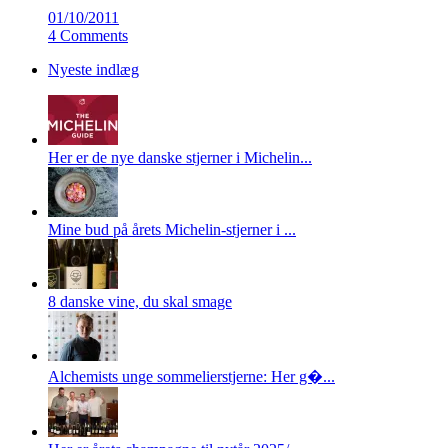
01/10/2011
4 Comments
Nyeste indlæg
Her er de nye danske stjerner i Michelin...
Mine bud på årets Michelin-stjerner i ...
8 danske vine, du skal smage
Alchemists unge sommelierstjerne: Her g�...