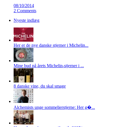
08/10/2014
2 Comments
Nyeste indlæg
Her er de nye danske stjerner i Michelin...
Mine bud på årets Michelin-stjerner i ...
8 danske vine, du skal smage
Alchemists unge sommelierstjerne: Her g�...