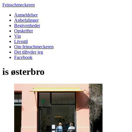
Feinschmeckeren
Anmeldelser
Anbefalinger
Begivenheder
Opskrifter
Vin
Livsstil
Om feinschmeckeren
Det tilbyder jeg
Facebook
is østerbro