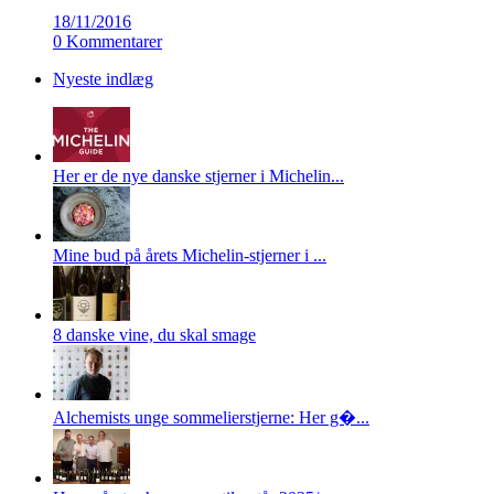
18/11/2016
0 Kommentarer
Nyeste indlæg
Her er de nye danske stjerner i Michelin...
Mine bud på årets Michelin-stjerner i ...
8 danske vine, du skal smage
Alchemists unge sommelierstjerne: Her g�...