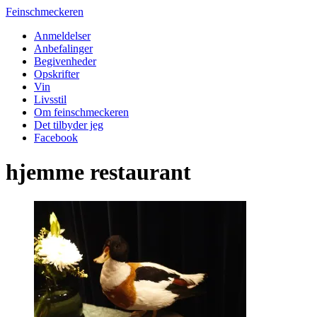
Feinschmeckeren
Anmeldelser
Anbefalinger
Begivenheder
Opskrifter
Vin
Livsstil
Om feinschmeckeren
Det tilbyder jeg
Facebook
hjemme restaurant