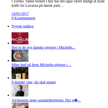
i Torino. Siden foråret i fjor har det også været muligt at nyde
kaffe fra Lavazza på dansk jord,…
24/01/2017
0 Kommentarer
Nyeste indlæg
Her er de nye danske stjerner i Michelin...
Mine bud på årets Michelin-stjerner i ...
8 danske vine, du skal smage
Alchemists unge sommelierstjerne: Her g�...