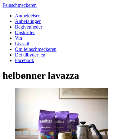
Feinschmeckeren
Anmeldelser
Anbefalinger
Begivenheder
Opskrifter
Vin
Livsstil
Om feinschmeckeren
Det tilbyder jeg
Facebook
helbønner lavazza