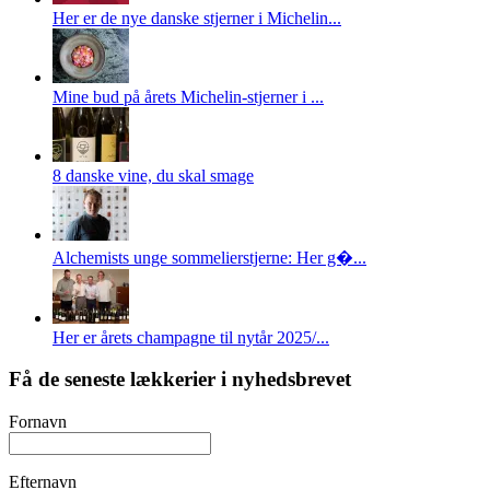
Her er de nye danske stjerner i Michelin...
Mine bud på årets Michelin-stjerner i ...
8 danske vine, du skal smage
Alchemists unge sommelierstjerne: Her g�...
Her er årets champagne til nytår 2025/...
Få de seneste lækkerier i nyhedsbrevet
Fornavn
Efternavn