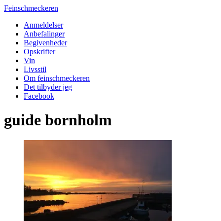
Feinschmeckeren
Anmeldelser
Anbefalinger
Begivenheder
Opskrifter
Vin
Livsstil
Om feinschmeckeren
Det tilbyder jeg
Facebook
guide bornholm