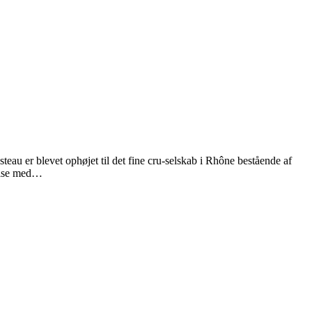
eau er blevet ophøjet til det fine cru-selskab i Rhône bestående af
delse med…