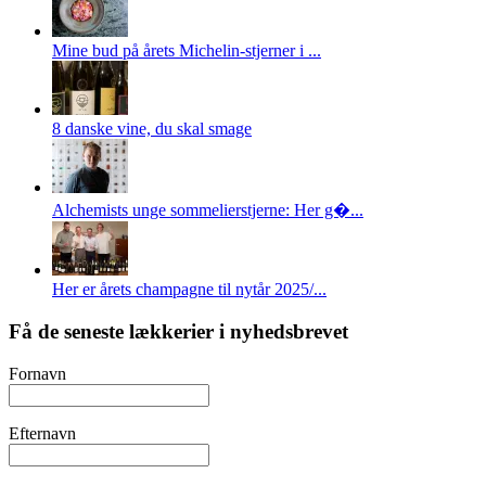
Mine bud på årets Michelin-stjerner i ...
8 danske vine, du skal smage
Alchemists unge sommelierstjerne: Her g�...
Her er årets champagne til nytår 2025/...
Få de seneste lækkerier i nyhedsbrevet
Fornavn
Efternavn