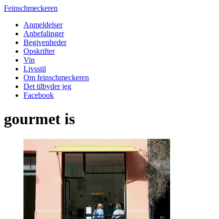
Feinschmeckeren
Anmeldelser
Anbefalinger
Begivenheder
Opskrifter
Vin
Livsstil
Om feinschmeckeren
Det tilbyder jeg
Facebook
gourmet is