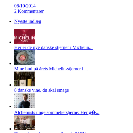
08/10/2014
2 Kommentarer
Nyeste indlæg
Her er de nye danske stjerner i Michelin...
Mine bud på årets Michelin-stjerner i ...
8 danske vine, du skal smage
Alchemists unge sommelierstjerne: Her g�...