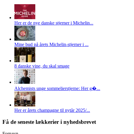
Her er de nye danske stjerner i Michelin...
Mine bud på årets Michelin-stjerner i ...
8 danske vine, du skal smage
Alchemists unge sommelierstjerne: Her g�...
Her er årets champagne til nytår 2025/...
Få de seneste lækkerier i nyhedsbrevet
Fornavn