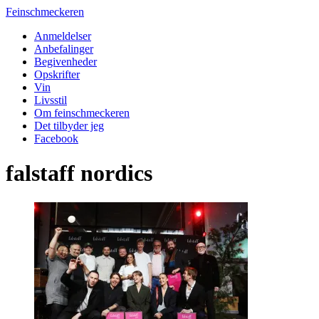
Feinschmeckeren
Anmeldelser
Anbefalinger
Begivenheder
Opskrifter
Vin
Livsstil
Om feinschmeckeren
Det tilbyder jeg
Facebook
falstaff nordics