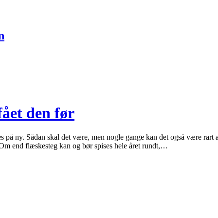
n
fået den før
ages på ny. Sådan skal det være, men nogle gange kan det også være rart
. Om end flæskesteg kan og bør spises hele året rundt,…