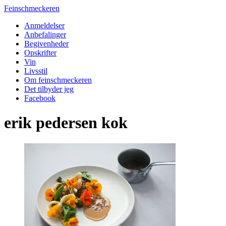
Feinschmeckeren
Anmeldelser
Anbefalinger
Begivenheder
Opskrifter
Vin
Livsstil
Om feinschmeckeren
Det tilbyder jeg
Facebook
erik pedersen kok