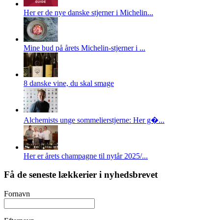
Her er de nye danske stjerner i Michelin...
Mine bud på årets Michelin-stjerner i ...
8 danske vine, du skal smage
Alchemists unge sommelierstjerne: Her g�...
Her er årets champagne til nytår 2025/...
Få de seneste lækkerier i nyhedsbrevet
Fornavn