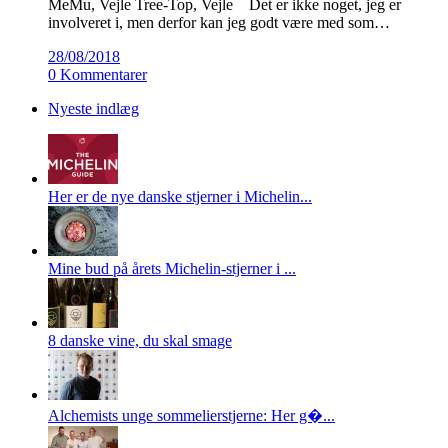
MeMu, Vejle Tree-Top, Vejle Det er ikke noget, jeg er
involveret i, men derfor kan jeg godt være med som…
28/08/2018
0 Kommentarer
Nyeste indlæg
Her er de nye danske stjerner i Michelin...
Mine bud på årets Michelin-stjerner i ...
8 danske vine, du skal smage
Alchemists unge sommelierstjerne: Her g�...