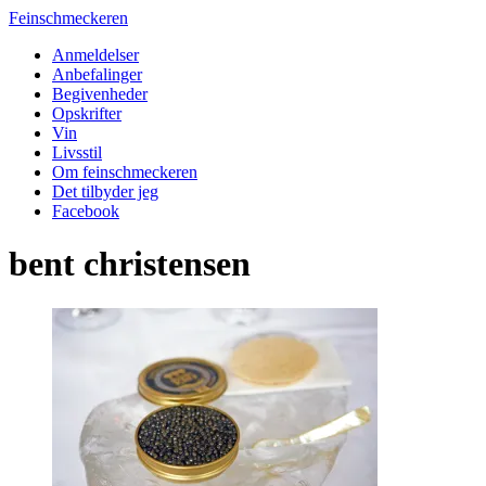
Feinschmeckeren
Anmeldelser
Anbefalinger
Begivenheder
Opskrifter
Vin
Livsstil
Om feinschmeckeren
Det tilbyder jeg
Facebook
bent christensen