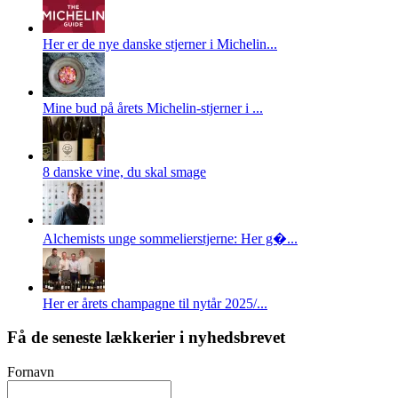
Her er de nye danske stjerner i Michelin...
Mine bud på årets Michelin-stjerner i ...
8 danske vine, du skal smage
Alchemists unge sommelierstjerne: Her g�...
Her er årets champagne til nytår 2025/...
Få de seneste lækkerier i nyhedsbrevet
Fornavn