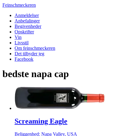
Feinschmeckeren
Anmeldelser
Anbefalinger
Begivenheder
Opskrifter
Vin
Livsstil
Om feinschmeckeren
Det tilbyder jeg
Facebook
bedste napa cap
Screaming Eagle
Beliggenhed: Napa Valley, USA