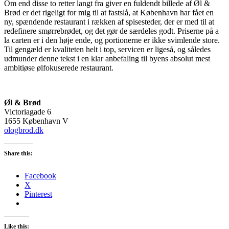
Om end disse to retter langt fra giver en fuldendt billede af Øl &
Brød er det rigeligt for mig til at fastslå, at København har fået en
ny, spændende restaurant i rækken af spisesteder, der er med til at
redefinere smørrebrødet, og det gør de særdeles godt. Priserne på a
la carten er i den høje ende, og portionerne er ikke svimlende store.
Til gengæld er kvaliteten helt i top, servicen er ligeså, og således
udmunder denne tekst i en klar anbefaling til byens absolut mest
ambitiøse ølfokuserede restaurant.
Øl & Brød
Victoriagade 6
1655 København V
ologbrod.dk
Share this:
Facebook
X
Pinterest
Like this: