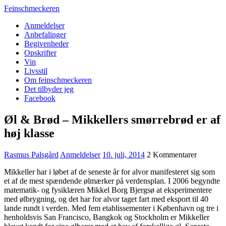
Feinschmeckeren
Anmeldelser
Anbefalinger
Begivenheder
Opskrifter
Vin
Livsstil
Om feinschmeckeren
Det tilbyder jeg
Facebook
Øl & Brød – Mikkellers smørrebrød er af
høj klasse
Rasmus Palsgård
Anmeldelser
10. juli, 2014
2 Kommentarer
Mikkeller har i løbet af de seneste år for alvor manifesteret sig som
et af de mest spændende ølmærker på verdensplan. I 2006 begyndte
matematik- og fysiklæren Mikkel Borg Bjergsø at eksperimentere
med ølbrygning, og det har for alvor taget fart med eksport til 40
lande rundt i verden. Med fem etablissementer i København og tre i
henholdsvis San Francisco, Bangkok og Stockholm er Mikkeller