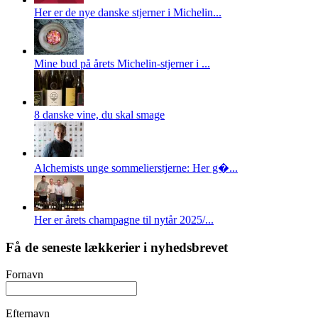
Her er de nye danske stjerner i Michelin...
Mine bud på årets Michelin-stjerner i ...
8 danske vine, du skal smage
Alchemists unge sommelierstjerne: Her g�...
Her er årets champagne til nytår 2025/...
Få de seneste lækkerier i nyhedsbrevet
Fornavn
Efternavn